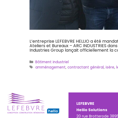
L’entreprise LEFEBVRE HELLIO a été mandaté
Ateliers et Bureaux – ARC INDUSTRIES dans l
Industries Group lançait officiellement la
Catégories
Bâtiment industriel
Étiquettes
amménagement
,
contractant général
,
isère
,
l
LEFEBVRE
Hellio Solutions
20 rue Brotterode
389