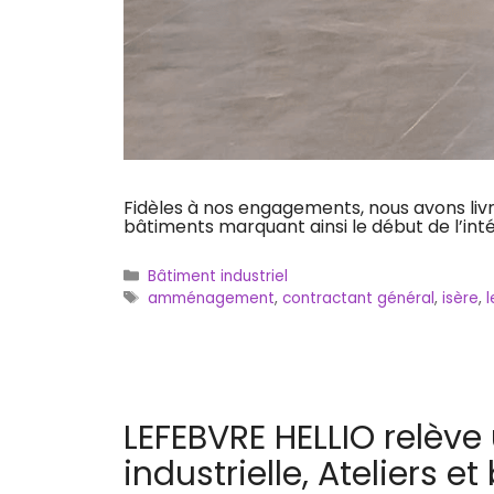
Fidèles à nos engagements, nous avons livré
bâtiments marquant ainsi le début de l’int
Catégories
Bâtiment industriel
Étiquettes
amménagement
,
contractant général
,
isère
,
l
LEFEBVRE HELLIO relève
industrielle, Ateliers 