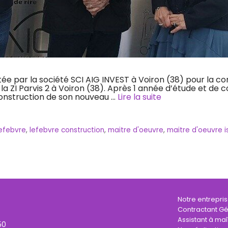
e par la société SCI AIG INVEST à Voiron (38) pour la con
a ZI Parvis 2 à Voiron (38). Après 1 année d’étude et de 
 construction de son nouveau …
Lire la suite
efebvre
,
lefebvre construction
,
maitre d'oeuvre
,
maitre d'oeuvre i
Notre entrepri
Contractant Gé
Assistant à maî
50