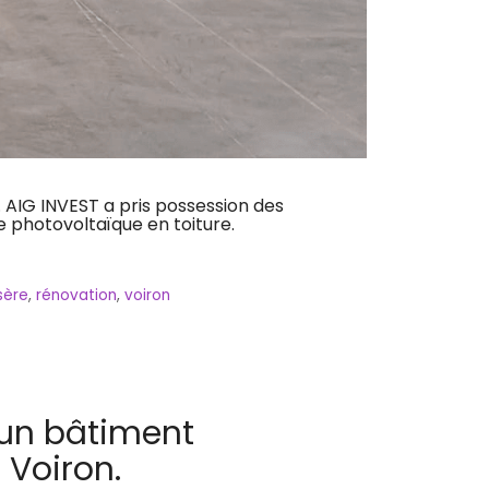
. AIG INVEST a pris possession des
e photovoltaïque en toiture.
sère
,
rénovation
,
voiron
d’un bâtiment
 Voiron.