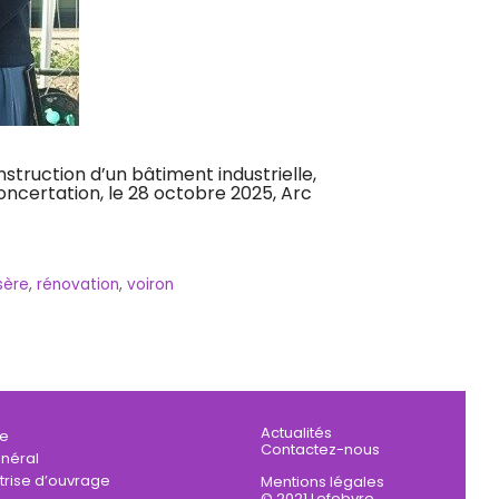
struction d’un bâtiment industrielle,
concertation, le 28 octobre 2025, Arc
sère
,
rénovation
,
voiron
Actualités
se
Contactez-nous
néral
trise d’ouvrage
Mentions légales
© 2021 Lefebvre