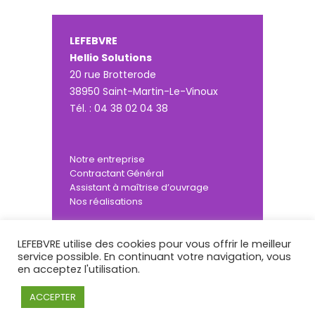
LEFEBVRE
Hellio Solutions
20 rue Brotterode
38950 Saint-Martin-Le-Vinoux
Tél. : 04 38 02 04 38
Notre entreprise
Contractant Général
Assistant à maîtrise d’ouvrage
Nos réalisations
LEFEBVRE utilise des cookies pour vous offrir le meilleur
Actualités
service possible. En continuant votre navigation, vous
Contactez-nous
en acceptez l'utilisation.
Mentions légales
© 2021 Lefebvre
ACCEPTER